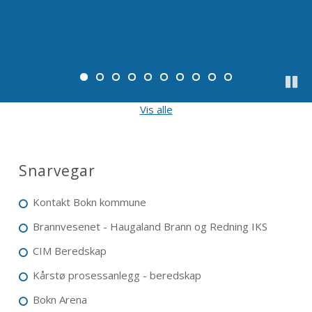
element
elemen
Det er nå full drift ved eiendommen i Føresvikvegen 40
(PORT-5561), samtidig som de siste arbeidene med
utbyggingen av anlegget pågår.
Sett
Vis alle
på
paus
Snarvegar
Kontakt Bokn kommune
Brannvesenet - Haugaland Brann og Redning IKS
CIM Beredskap
Kårstø prosessanlegg - beredskap
Bokn Arena