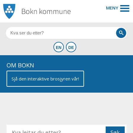
MENY
OM BOKN
Sjå den interaktive brosjyren vår!