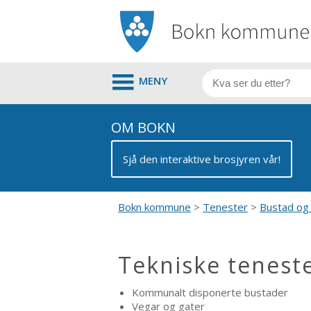
MENY
OM BOKN
Sjå den interaktive brosjyren vår!
Bokn kommune
Tenester
Bustad og
Tekniske tenest
Kommunalt disponerte bustader
Vegar og gater