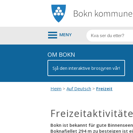
MENY
OM BOKN
Sjå den interaktive brosjyren vår!
Heim
Auf Deutsch
Freizeit
Freizeitaktivität
Bokn ist bekannt für gute Binnenseen
Boknafjellet 294 m zu besteigen ist e