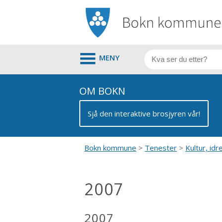
MENY
OM BOKN
Sjå den interaktive brosjyren vår!
Bokn kommune
Tenester
Kultur, idre
2007
2007