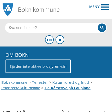
MENY
OM BOKN
Sjå den interaktive brosjyren vår!
Bokn kommune
Tenester
Kultur, idrett og fritid
Prioriterte kulturminne
17. Kårstova på Laupland