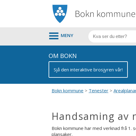
MENY
OM BOKN
Sjå den interaktive brosjyren vår!
Bokn kommune
Tenester
Arealplana
Handsaming av n
Bokn kommune har med verknad frå 1. s
plansaker.