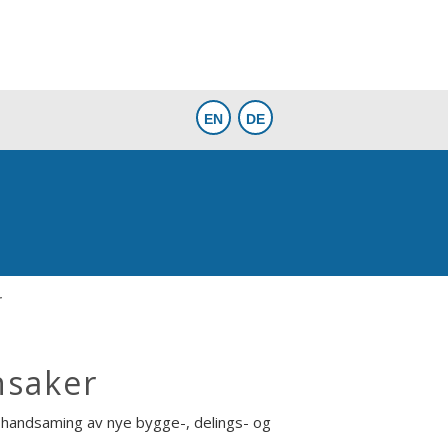
r
nsaker
handsaming av nye bygge-, delings- og