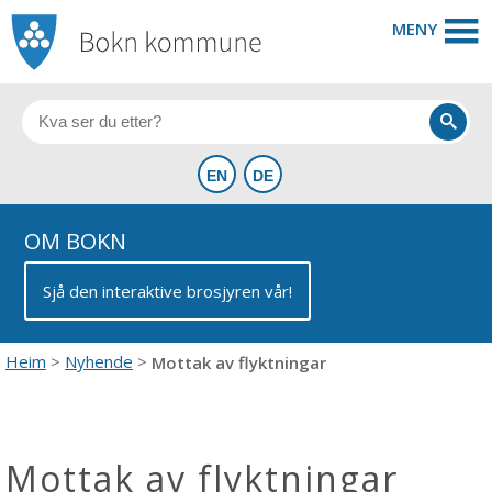
MENY
OM BOKN
Sjå den interaktive brosjyren vår!
Heim
Nyhende
Mottak av flyktningar
Mottak av flyktningar