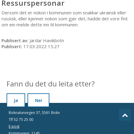
Ressurspersonar
Dersom det er nokon i kommunen som snakkar ukrainsk eller
russisk, eller kjenner nokon som gjer det, hadde det vore fint
om ein melde dette inn til kommunen.
Publisert av
Jardar Havikbotn
Publisert
17.03.2022 15.27
Fann du det du leita etter?
Ja
Nei
Boknatunvegen 37, 5561 Bokn
Tlf 52 75 25 00
E-post
Kommunenr. 1145