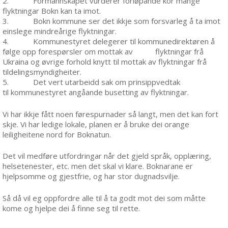
2. Formannskapet vurderer forløpande kor mange
flyktningar Bokn kan ta imot.
3. Bokn kommune ser det ikkje som forsvarleg å ta imot
einslege mindreårige flyktningar.
4. Kommunestyret delegerer til kommunedirektøren å
følge opp forespørsler om mottak av flyktningar frå
Ukraina og øvrige forhold knytt til mottak av flyktningar frå
tildelingsmyndigheiter.
5. Det vert utarbeidd sak om prinsippvedtak
til kommunestyret angåande busetting av flyktningar.
Vi har ikkje fått noen førespurnader så langt, men det kan fort
skje. Vi har ledige lokale, planen er å bruke dei orange
leiligheitene nord for Boknatun.
Det vil medføre utfordringar når det gjeld språk, opplæring,
helsetenester, etc. men det skal vi klare. Boknarane er
hjelpsomme og gjestfrie, og har stor dugnadsvilje.
Så då vil eg oppfordre alle til å ta godt mot dei som måtte
kome og hjelpe dei å finne seg til rette.