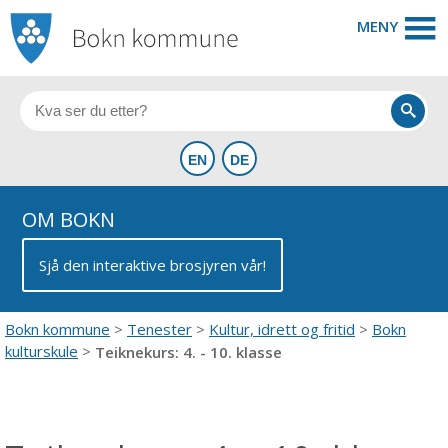
MENY
OM BOKN
Sjå den interaktive brosjyren vår!
Bokn kommune
Tenester
Kultur, idrett og fritid
Bokn
kulturskule
Teiknekurs: 4. - 10. klasse