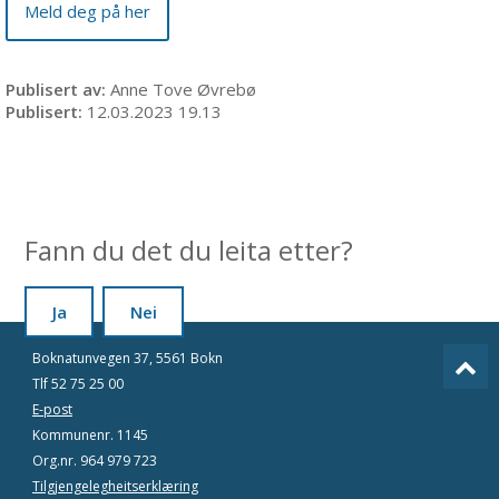
Meld deg på her
Publisert av
Anne Tove Øvrebø
Publisert
12.03.2023 19.13
Fann du det du leita etter?
Ja
Nei
Boknatunvegen 37, 5561 Bokn
Tlf 52 75 25 00
E-post
Kommunenr. 1145
Org.nr. 964 979 723
Tilgjengelegheitserklæring