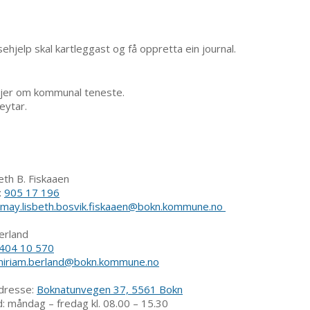
ehjelp skal kartleggast og få oppretta ein journal.
økjer om kommunal teneste.
eytar.
beth B. Fiskaaen
:
905 17 196
may.lisbeth.bosvik.fiskaaen@bokn.kommune.no
erland
404 10 570
iriam.berland@bokn.kommune.no
se:
Boknatunvegen 37, 5561 Bokn
dag kl. 08.00 – 15.30