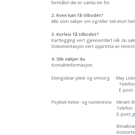
formålet dei er samla inn for.
2. Kven kan få tilbodet?
Alle som søkjer om og/eller tek imot hels
3. Korleis få tilbodet?
Kartlegging vert gjennomført når du s
Dokumentasjon vert oppretta av tenest
4. Slik søkjer du
Kontaktinformasjon:
Einingsleiar pleie og omsorg May Lis
Telefon
E-post:
Psykisk helse- og rustenesta Miriam B
Telefon:
E-post:
m
Besøksadres
Kontortid: måndag – fre