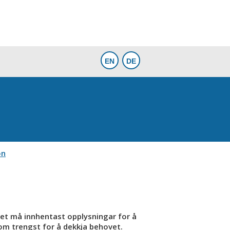
on
Det må innhentast opplysningar for å
som trengst for å dekkja behovet.