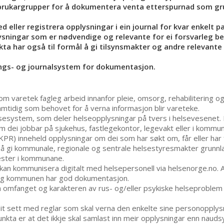
rukargrupper for å dokumentera venta etterspurnad som gru
ed eller registrera opplysningar i ein journal for kvar enkelt 
lysningar som er nødvendige og relevante for ei forsvarleg be
ikta har også til formål å gi tilsynsmakter og andre relevante
ngs- og journalsystem for dokumentasjon.
om varetek fagleg arbeid innanfor pleie, omsorg, rehabilitering og
amtidig som behovet for å verna informasjon blir vareteke.
helsesystem, som deler helseopplysningar på tvers i helsevesenet.
 dei jobbar på sjukehus, fastlegekontor, legevakt eller i kommu
PR) inneheld opplysningar om dei som har søkt om, får eller har
i kommunale, regionale og sentrale helsestyresmakter grunnlag f
ester i kommunane.
kan kommunisera digitalt med helsepersonell via helsenorge.no. All
n og kommunen har god dokumentasjon.
gja omfanget og karakteren av rus- og/eller psykiske helseproble
t sett med reglar som skal verna den enkelte sine personopplysni
ta er at det ikkje skal samlast inn meir opplysningar enn naudsyn