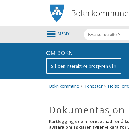
MENY
OM BOKN
Sjå den interaktive brosjyren vår!
Bokn kommune
Tenester
Helse, oms
Dokumentasjon
Kartlegging er ein føresetnad for å 
avklara om søkjaren fyller vilkåra for