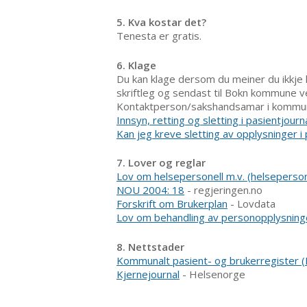
5. Kva kostar det?
Tenesta er gratis.
6. Klage
Du kan klage dersom du meiner du ikkje h
skriftleg og sendast til Bokn kommune v
Kontaktperson/sakshandsamar i kommunen
Innsyn, retting og sletting i pasientjourn
Kan jeg kreve sletting av opplysninger i
7. Lover og reglar
Lov om helsepersonell m.v. (helseperson
NOU 2004: 18
- regjeringen.no
Forskrift om Brukerplan
- Lovdata
Lov om behandling av personopplysning
8. Nettstader
Kommunalt pasient- og brukerregister 
Kjernejournal
- Helsenorge