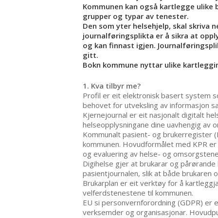
Kommunen kan også kartlegge ulike b
grupper og typar av tenester.
Den som yter helsehjelp, skal skriva n
journalføringsplikta er å sikra at opp
og kan finnast igjen. Journalføringspl
gitt.
Bokn kommune nyttar ulike kartleggi
1. Kva tilbyr me?
Profil er eit elektronisk basert system s
behovet for utveksling av informasjon s
Kjernejournal er eit nasjonalt digitalt 
helseopplysningane dine uavhengig av om
Kommunalt pasient- og brukerregister (K
kommunen. Hovudformålet med KPR er å g
og evaluering av helse- og omsorgsten
Digihelse gjer at brukarar og pårørande 
pasientjournalen, slik at både brukare
Brukarplan er eit verktøy for å kartleg
velferdstenestene til kommunen.
EU si personvernforordning (GDPR) er ei
verksemder og organisasjonar. Hovudpunk