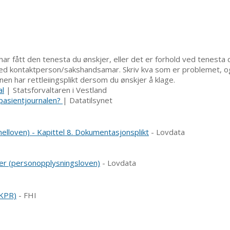
ar fått den tenesta du ønskjer, eller det er forhold ved tenesta 
ed kontaktperson/sakshandsamar. Skriv kva som er problemet, og 
 har rettleiingsplikt dersom du ønskjer å klage.
al
| Statsforvaltaren i Vestland
 pasientjournalen?
| Datatilsynet
elloven) - Kapittel 8. Dokumentasjonsplikt
- Lovdata
er (personopplysningsloven)
- Lovdata
(KPR)
- FHI