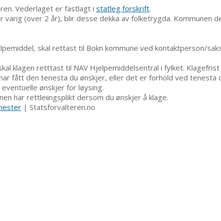
en. Vederlaget er fastlagt i
statleg forskrift
.
r varig (over 2 år), blir desse dekka av folketrygda. Kommunen d
elpemiddel, skal rettast til Bokn kommune ved kontaktperson/saks
skal klagen retttast til NAV Hjelpemiddelsentral i fylket. Klagefris
ar fått den tenesta du ønskjer, eller det er forhold ved tenesta 
 eventuelle ønskjer for løysing.
 har rettleiingsplikt dersom du ønskjer å klage.
nester
| Statsforvalteren.no