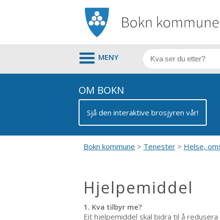
MENY
OM BOKN
Sjå den interaktive brosjyren vår!
Bokn kommune
Tenester
Helse, oms
Hjelpemiddel
1. Kva tilbyr me?
Eit hjelpemiddel skal bidra til å reduser