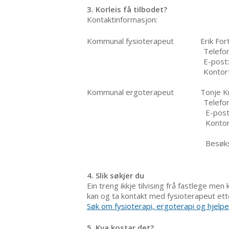
3. Korleis få tilbodet?
Kontaktinformasjon:
Kommunal fysioterapeut Erik For
Telefon
E-post
Kontortid: mandag - tor
Kommunal ergoterapeut Tonje Kr
Telefon
E-post
Kontortid: kvar måndag og 
Besøksadres
4. Slik søkjer du
Ein treng ikkje tilvising frå fastlege m
kan og ta kontakt med fysioterapeut ett
Søk om fysioterapi, ergoterapi og hjelp
5. Kva kostar det?