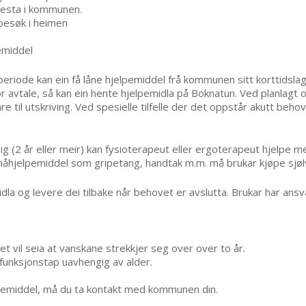
enesta i kommunen.
besøk i heimen
emiddel
periode kan ein få låne hjelpemiddel frå kommunen sitt korttidslage
r avtale, så kan ein hente hjelpemidla på Boknatun. Ved planlagt o
are til utskriving. Ved spesielle tilfelle der det oppstår akutt beh
g (2 år eller meir) kan fysioterapeut eller ergoterapeut hjelpe
måhjelpemiddel som gripetang, handtak m.m. må brukar kjøpe sjøl
midla og levere dei tilbake når behovet er avslutta. Brukar har ans
 vil seia at vanskane strekkjer seg over over to år.
unksjonstap uavhengig av alder.
.
lpemiddel, må du ta kontakt med kommunen din.