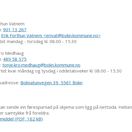
thun Vatnem
:
901 13 267
:
Erik Forthun Vatnem <erivat@bokn.kommune.no>
sdag kl. 08.00 - 15.30
o Medhaug
:
489 58 575
:
tonje.kro.medhaug@bokn.kommune.no
tysdag i oddetalsveker kl. 08.00 - 15.30
se:
Boknatunvegen 39, 5561 Bokn
en kan sende inn førespurnad på skjema som ligg på nettsida. Helse
er samtykke frå foreldra.
emiddel
(PDF, 162 kB)