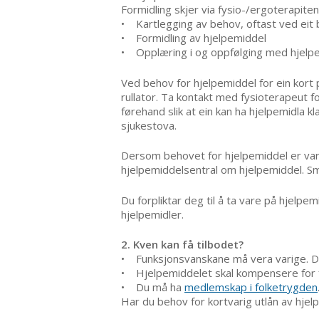
Formidling skjer via fysio-/ergoterapit
• Kartlegging av behov, oftast ved eit 
• Formidling av hjelpemiddel
• Opplæring i og oppfølging med hjelp
Ved behov for hjelpemiddel for ein kort 
rullator. Ta kontakt med fysioterapeut fo
førehand slik at ein kan ha hjelpemidla kl
sjukestova.
Dersom behovet for hjelpemiddel er vari
hjelpemiddelsentral om hjelpemiddel. S
Du forpliktar deg til å ta vare på hjelpe
hjelpemidler.
2. Kven kan få tilbodet?
• Funksjonsvanskane må vera varige. Det
• Hjelpemiddelet skal kompensere for f
• Du må ha
medlemskap i folketrygden
Har du behov for kortvarig utlån av hje