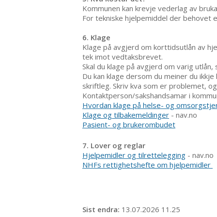
Kommunen kan krevje vederlag av brukar
For tekniske hjelpemiddel der behovet e
6. Klage
Klage på avgjerd om korttidsutlån av hj
tek imot vedtaksbrevet.
Skal du klage på avgjerd om varig utlån, 
Du kan klage dersom du meiner du ikkje h
skriftleg. Skriv kva som er problemet, og
Kontaktperson/sakshandsamar i kommunen
Hvordan klage på helse- og omsorgstje
Klage og tilbakemeldinger
- nav.no
Pasient- og brukerombudet
7. Lover og reglar
Hjelpemidler og tilrettelegging
- nav.no
NHFs rettighetshefte om hjelpemidler
Sist endra
13.07.2026 11.25