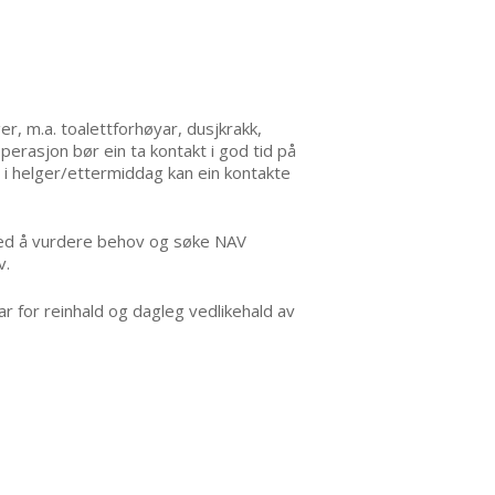
r, m.a. toalettforhøyar, dusjkrakk,
perasjon bør ein ta kontakt i god tid på
ov i helger/ettermiddag kan ein kontakte
 med å vurdere behov og søke NAV
v.
var for reinhald og dagleg vedlikehald av