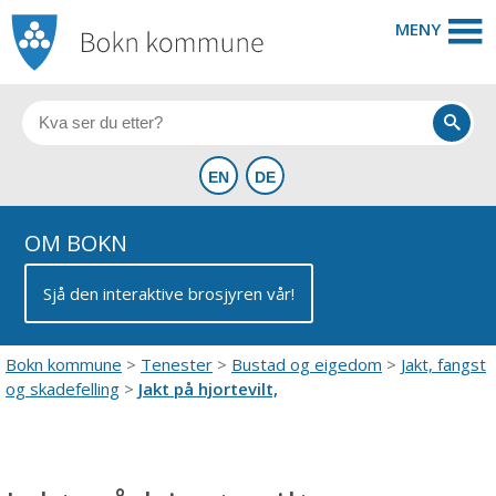
MENY
OM BOKN
Sjå den interaktive brosjyren vår!
Bokn kommune
Tenester
Bustad og eigedom
Jakt, fangst
og skadefelling
Jakt på hjortevilt,