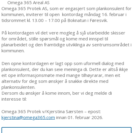
Omega 365 Areal AS
Omega 365 Protek AS, som er engasjert som plankonsulent for
kommunen, inviterer til open kontordag måndag 16. februar i
tidsrommet kl. 13.00 – 17.00 på Boknatun i Føresvik.
På kontordagen vil det vere mogleg å sjå utarbeidde skisser
for området, stille spørsmål og kome med innspel til
planarbeidet og den framtidige utviklinga av sentrumsområdet i
kommunen.
Den opne kontordagen er lagt opp som uformell dialog med
plankonsulent, der du kan seie meininga di. Dette er altså ikkje
eit ope informasjonsmøte med mange tilhøyrarar, men eit
alternativ for deg som ønskjer å snakke direkte med
plankonsulenten.
Dersom du ønskjer å kome innom, ber vi deg melde di
interesse til:
Omega 365 Protek v/Kjerstina Særsten – epost:
kjerstina@omega365.com
innan 01. februar 2026.