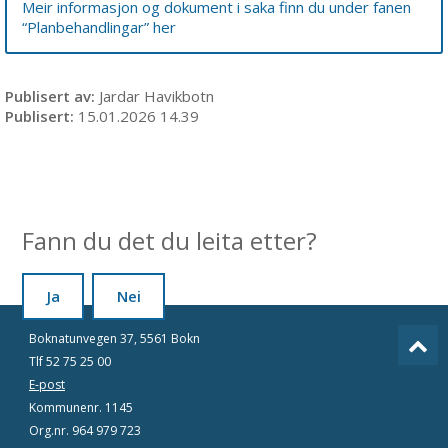
Meir informasjon og dokument i saka finn du under fanen
“Planbehandlingar” her
Publisert av
Jardar Havikbotn
Publisert
15.01.2026 14.39
Fann du det du leita etter?
Ja
Nei
Boknatunvegen 37, 5561 Bokn
Tlf 52 75 25 00
E-post
Kommunenr. 1145
Org.nr. 964 979 723