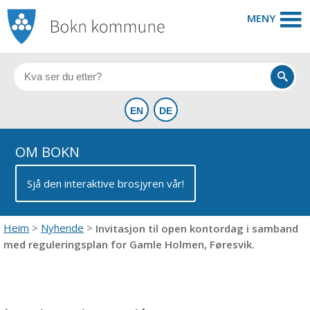
MENY
OM BOKN
Sjå den interaktive brosjyren vår!
Heim
Nyhende
Invitasjon til open kontordag i samband
med reguleringsplan for Gamle Holmen, Føresvik.