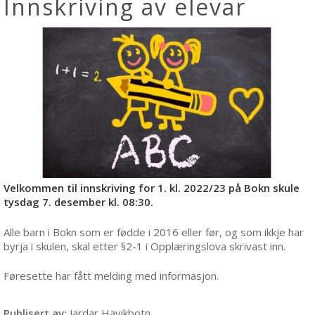
Innskriving av elevar
Velkommen til innskriving for 1. kl. 2022/23 på Bokn skule
tysdag 7. desember kl. 08:30.
Alle barn i Bokn som er fødde i 2016 eller før, og som ikkje har
byrja i skulen, skal etter §2-1 i Opplæringslova skrivast inn.
Føresette har fått melding med informasjon.
Publisert av
Jardar Havikbotn