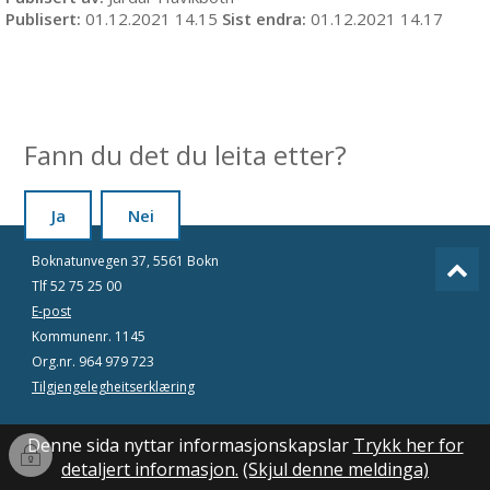
Publisert
01.12.2021 14.15
Sist endra
01.12.2021 14.17
Fann du det du leita etter?
Ja
Nei
Boknatunvegen 37, 5561 Bokn
Tlf 52 75 25 00
E-post
Kommunenr. 1145
Org.nr. 964 979 723
Tilgjengelegheitserklæring
Denne sida nyttar informasjonskapslar
Trykk her for
Innlogging
detaljert informasjon.
(Skjul denne meldinga)