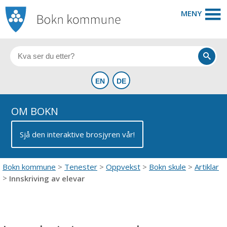
MENY
OM BOKN
Sjå den interaktive brosjyren vår!
Bokn kommune
Tenester
Oppvekst
Bokn skule
Artiklar
Innskriving av elevar