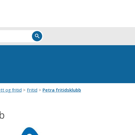
tt og fritid
Fritid
Petra fritidsklubb
bb