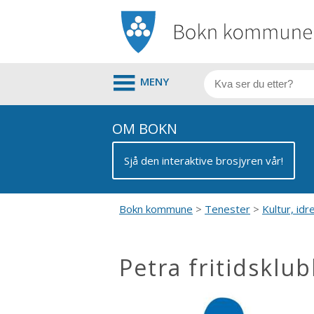
MENY
OM BOKN
Sjå den interaktive brosjyren vår!
Bokn kommune
Tenester
Kultur, idre
Petra fritidsklu