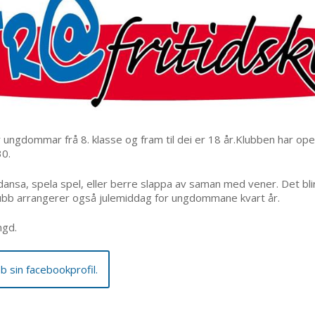
for ungdommar frå 8. klasse og fram til dei er 18 år.Klubben har ope
30.
sa, spela spel, eller berre slappa av saman med vener. Det blir 
ubb arrangerer også julemiddag for ungdommane kvart år.
ngd.
b sin facebookprofil.