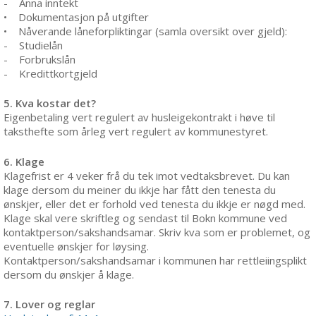
- Anna inntekt
• Dokumentasjon på utgifter
• Nåverande låneforpliktingar (samla oversikt over gjeld):
- Studielån
- Forbrukslån
- Kredittkortgjeld
5. Kva kostar det?
Eigenbetaling vert regulert av husleigekontrakt i høve til
taksthefte som årleg vert regulert av kommunestyret.
6. Klage
Klagefrist er 4 veker frå du tek imot vedtaksbrevet. Du kan
klage dersom du meiner du ikkje har fått den tenesta du
ønskjer, eller det er forhold ved tenesta du ikkje er nøgd med.
Klage skal vere skriftleg og sendast til Bokn kommune ved
kontaktperson/sakshandsamar. Skriv kva som er problemet, og
eventuelle ønskjer for løysing.
Kontaktperson/sakshandsamar i kommunen har rettleiingsplikt
dersom du ønskjer å klage.
7. Lover og reglar