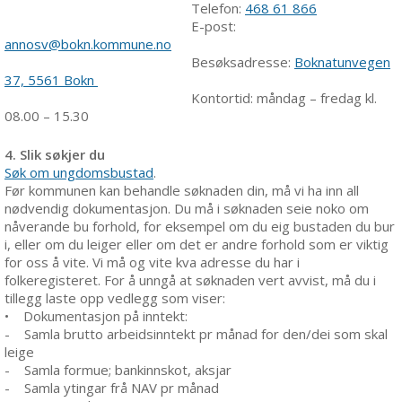
Telefon:
468 61 866
E-post:
annosv@bokn.kommune.no
Besøksadresse:
Boknatunvegen
37, 5561 Bokn
Kontortid: måndag – fredag kl.
08.00 – 15.30
4. Slik søkjer du
Søk om ungdomsbustad
.
Før kommunen kan behandle søknaden din, må vi ha inn all
nødvendig dokumentasjon. Du må i søknaden seie noko om
nåverande bu forhold, for eksempel om du eig bustaden du bur
i, eller om du leiger eller om det er andre forhold som er viktig
for oss å vite. Vi må og vite kva adresse du har i
folkeregisteret. For å unngå at søknaden vert avvist, må du i
tillegg laste opp vedlegg som viser:
• Dokumentasjon på inntekt:
- Samla brutto arbeidsinntekt pr månad for den/dei som skal
leige
- Samla formue; bankinnskot, aksjar
- Samla ytingar frå NAV pr månad