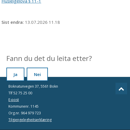
Husleigelova § 11-1
Sist endra
13.07.2026 11.18
Fann du det du leita etter?
Ja
Nei
Boknatunvegen 37, 5561 Bokn
Tlf 52 75 25 00
E-post
Kommunenr. 1145
Org.nr. 964 979 723
Tilgjengelegheitserklæring