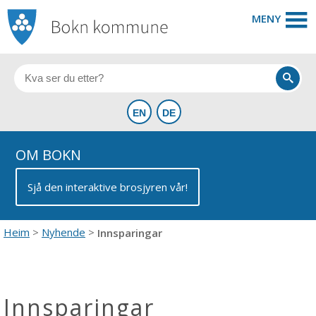
MENY
OM BOKN
Sjå den interaktive brosjyren vår!
Heim
Nyhende
Innsparingar
Innsparingar