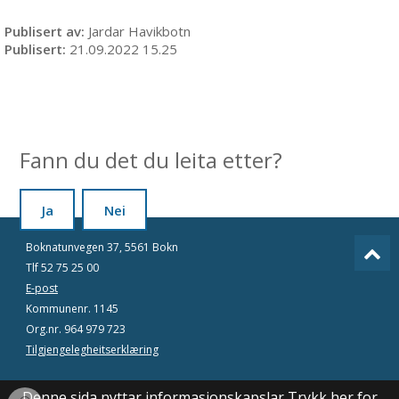
Publisert av
Jardar Havikbotn
Publisert
21.09.2022 15.25
Fann du det du leita etter?
Ja
Nei
Boknatunvegen 37, 5561 Bokn
Tlf 52 75 25 00
E-post
Kommunenr. 1145
Org.nr. 964 979 723
Tilgjengelegheitserklæring
Denne sida nyttar informasjonskapslar
Trykk her for