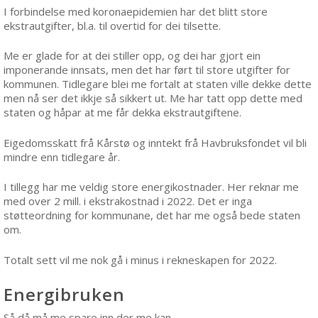
I forbindelse med koronaepidemien har det blitt store
ekstrautgifter, bl.a. til overtid for dei tilsette.
Me er glade for at dei stiller opp, og dei har gjort ein
imponerande innsats, men det har ført til store utgifter for
kommunen. Tidlegare blei me fortalt at staten ville dekke dette
men nå ser det ikkje så sikkert ut. Me har tatt opp dette med
staten og håpar at me får dekka ekstrautgiftene.
Eigedomsskatt frå Kårstø og inntekt frå Havbruksfondet vil bli
mindre enn tidlegare år.
I tillegg har me veldig store energikostnader. Her reknar me
med over 2 mill. i ekstrakostnad i 2022. Det er inga
støtteordning for kommunane, det har me også bede staten
om.
Totalt sett vil me nok gå i minus i rekneskapen for 2022.
Energibruken
Så då må me spare inn der me kan.