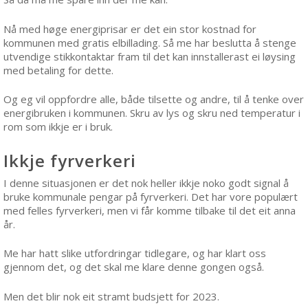
Nå med høge energiprisar er det ein stor kostnad for
kommunen med gratis elbillading. Så me har beslutta å stenge
utvendige stikkontaktar fram til det kan innstallerast ei løysing
med betaling for dette.
Og eg vil oppfordre alle, både tilsette og andre, til å tenke over
energibruken i kommunen. Skru av lys og skru ned temperatur i
rom som ikkje er i bruk.
Ikkje fyrverkeri
I denne situasjonen er det nok heller ikkje noko godt signal å
bruke kommunale pengar på fyrverkeri. Det har vore populært
med felles fyrverkeri, men vi får komme tilbake til det eit anna
år.
Me har hatt slike utfordringar tidlegare, og har klart oss
gjennom det, og det skal me klare denne gongen også.
Men det blir nok eit stramt budsjett for 2023.